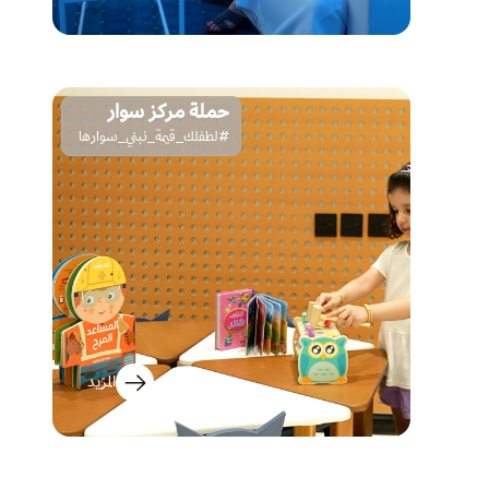
حملة مركز سوار
#لطفلك_قيمة_نبني_سوارها
المزيد