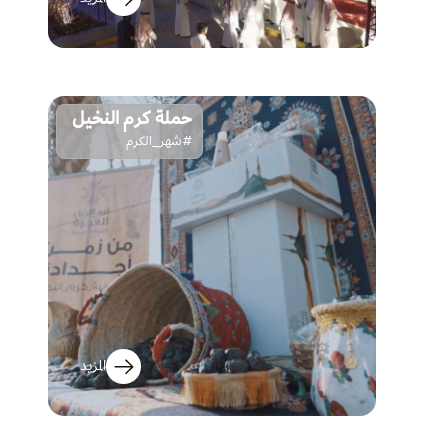
حملة كرم النخيل
#شهر_الكرم
المزيد