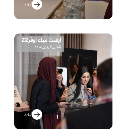
المزيد
ايفنت ميك اوفر22
#كل_الزين_عنده
المزيد