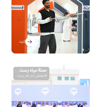
المزيد
حملة مياه رست
#عطشان_خذ_لك_رست