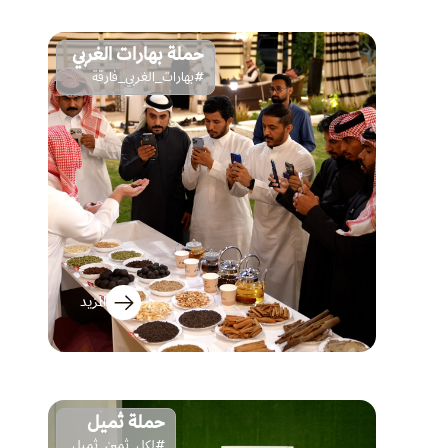
حملة بهارات الغربي
#بهارات_الغربي_فارقة
المزيد
حملة ثميل
#لكل_ثمين_ثميل