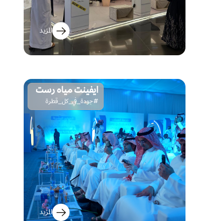
المزيد
ايفينت مياه رست
#جودة_في_كل_قطرة
المزيد