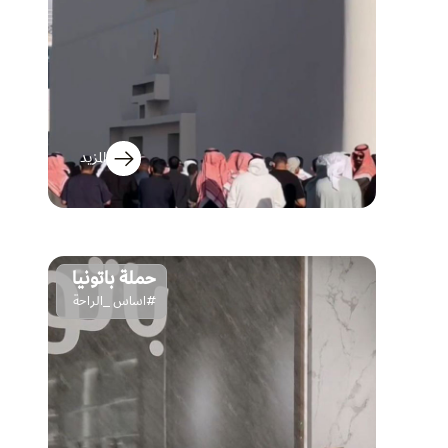
المزيد
حملة باتونيا
#اساس _الراحة