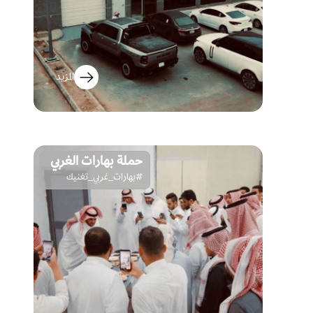
المزيد
حملة بهارات الغربي
#بهارات_غربي_تغنيك