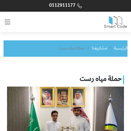
0112911177
الرئيسية
مشاريعنا
حملة مياه رست
حملة مياه رست