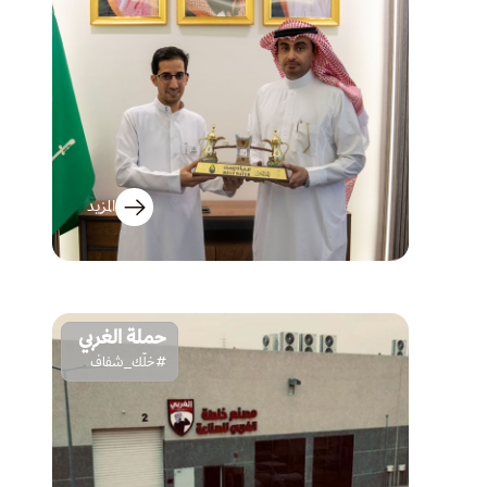
المزيد
حملة الغربي
#خلّك_شفاف