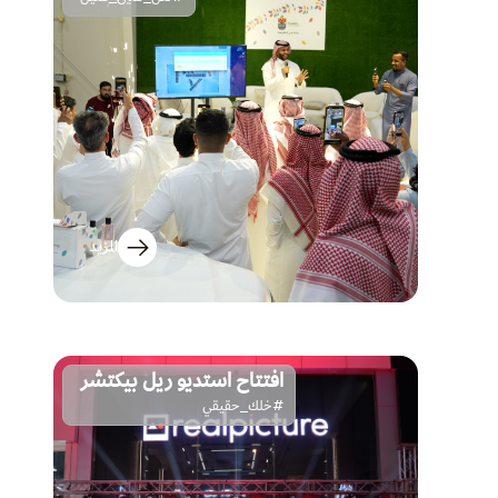
المزيد
افتتاح استديو ريل بيكتشر
#خلك_حقيقي