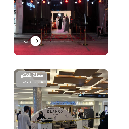
المزيد
حملة بلانكو
#بلانكو_بينكم