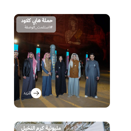
حملة هابي كلاود
#استلمت_الوصفة
المزيد
مليونية كرم النخيل