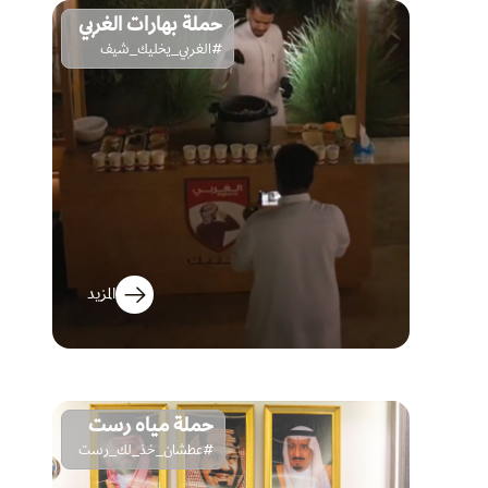
حملة بهارات الغربي
#الغربي_يخليك_شيف
المزيد
حملة مياه رست
#عطشان_خذ_لك_رست