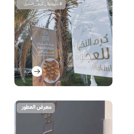
# مليونية _ كرم _ النخيل
المزيد
معرض العطور