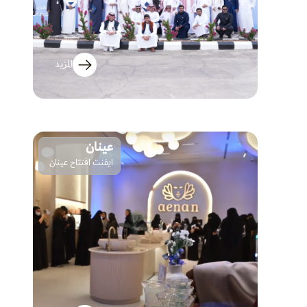
المزيد
عينان
ايفنت افتتاح عينان