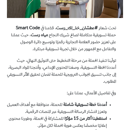
تحت شعار
#عطشان_خذ_لك_رست
، قدّمنا في
Smart Code
حملة تسويقية متكاملة لصالح شريك النجاح
مياه رست
، حيث عملنا
على تعزيز حضور العلامة التجارية رقميًا وتوسيع دائرة الوصول
والتفاعل مع الجمهور من خلال تجربة تسويقية مبتكرة.
تولّينا تنفيذ الحملة من مرحلة التخطيط حتى التوثيق النهائي، حيث
أعددنا الخطة التسويقية، وصغنا المحتوى الإبداعي، وأنتجنا المواد البصرية،
إلى جانب تنسيق الجوانب الترويجية للحملة لضمان تحقيق الأثر التسويقي
المطلوب.
وفي تفاصيل الأعمال، عملنا على:
أعددنا خطة تسويقية شاملة
للحملة، متوافقة مع أهداف العميل
وتعزز انتشار الرسالة التسويقية عبر المنصات الرقمية.
استقطبنا أكثر من 15 مؤثرًا
للمشاركة في الحملة، وطورنا محتوى
إعلانيًا مخصصًا يعكس هوية الحملة لكل مؤثر.